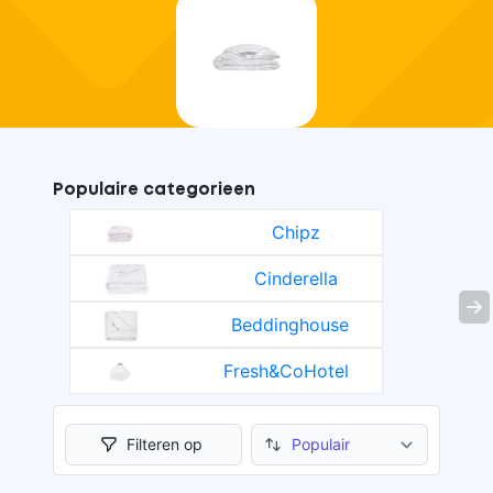
Populaire categorieen
Chipz
Cinderella
evious
Ne
Beddinghouse
Fresh&CoHotel
Filteren op