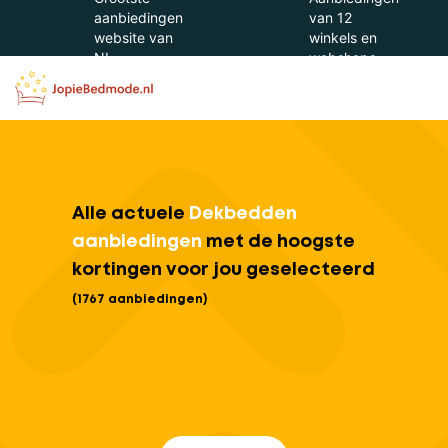
aanbiedingen
van 12
website van
winkels en
NL
webshops
Alle actuele
Dekbedden
aanbiedingen
met de hoogste
kortingen voor jou geselecteerd
(1767 aanbiedingen)