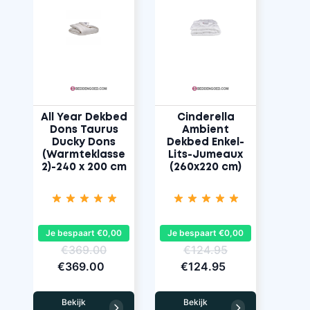
All Year Dekbed
Cinderella
Dons Taurus
Ambient
Ducky Dons
Dekbed Enkel-
(Warmteklasse
Lits-Jumeaux
2)-240 x 200 cm
(260x220 cm)
Je bespaart €0,00
Je bespaart €0,00
€369.00
€124.95
€369.00
€124.95
Bekijk
Bekijk