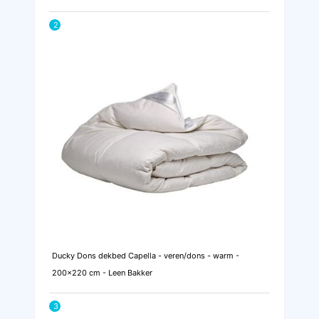
2
Ducky Dons dekbed Capella - veren/dons - warm -
200x220 cm - Leen Bakker
3