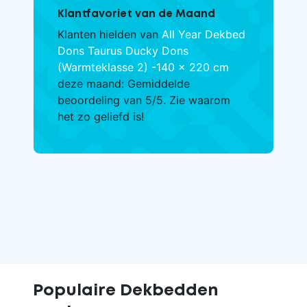
Klantfavoriet van de Maand
Klanten hielden van
All Year Dekbed
Dons Taurus Ducky Dons
(Warmteklasse 2) -140 x 220 cm
deze maand: Gemiddelde
beoordeling van 5/5. Zie waarom
het zo geliefd is!
Populaire Dekbedden