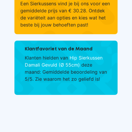
Een Sierkussens vind je bij ons voor een
gemiddelde prijs van € 30.28. Ontdek
de variëteit aan opties en kies wat het
beste bij jouw behoeften past!
Klantfavoriet van de Maand
Klanten hielden van
Hip Sierkussen
Damali Gevuld (Ø 55cm)
deze
maand: Gemiddelde beoordeling van
5/5. Zie waarom het zo geliefd is!