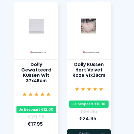
Dolly
Dolly Kussen
Gewatteerd
Hart Velvet
Kussen Wit
Roze 41x38cm
37x48cm
Je bespaart €0,00
Je bespaart €12,00
€24.95
€29.95
€24.95
€17.95
Bekijk