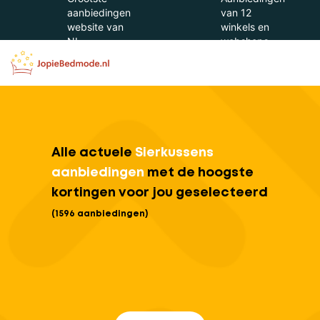
aanbiedingen
van 12
website van
winkels en
NL
webshops
Alle actuele
Sierkussens
aanbiedingen
met de hoogste
kortingen voor jou geselecteerd
(1596 aanbiedingen)