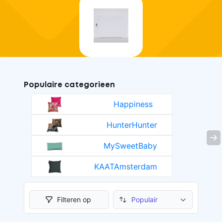
Populaire categorieen
Happiness
HunterHunter
evious
Ne
MySweetBaby
KAATAmsterdam
Filteren op