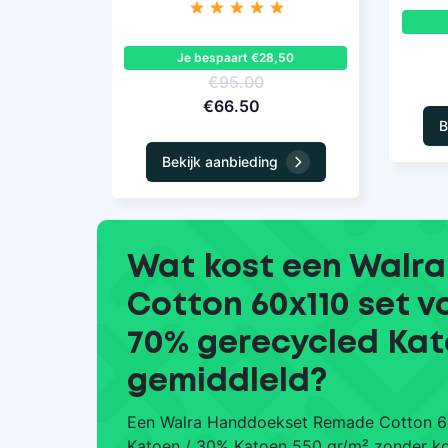
Je bespaart €28,50
€95.00
€66.50
B
Bekijk aanbieding
Wat kost een Walr
Cotton 60x110 set v
70% gerecycled Kat
gemiddleld?
Een Walra Handdoekset Remade Cotton 60
Katoen / 30% Katoen 550 gr/m² zonder ko