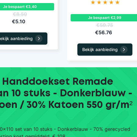
Je bespaart €3,40
€8.50
Je bespaart €2,99
€5.10
€59.75
€56.76
ekijk aanbieding
Bekijk aanbieding
a Handdoekset Remade
an 10 stuks - Donkerblauw -
oen / 30% Katoen 550 gr/m²
x110 set van 10 stuks - Donkerblauw - 70% gerecycled
rting kost gemiddeld. € 108