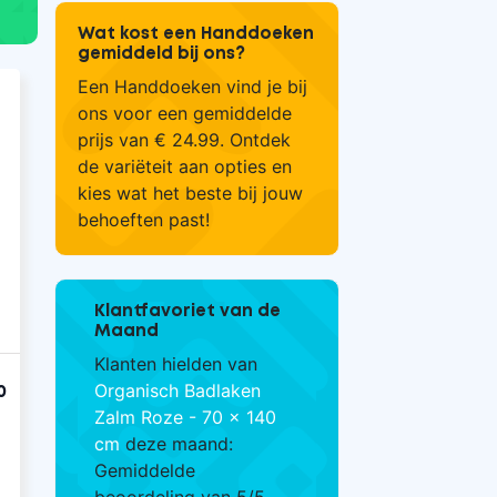
Wat kost een Handdoeken
gemiddeld bij ons?
Een Handdoeken vind je bij
ons voor een gemiddelde
prijs van € 24.99. Ontdek
de variëteit aan opties en
kies wat het beste bij jouw
behoeften past!
Klantfavoriet van de
Maand
Klanten hielden van
Organisch Badlaken
0
Zalm Roze - 70 x 140
cm
deze maand:
Gemiddelde
beoordeling van 5/5.