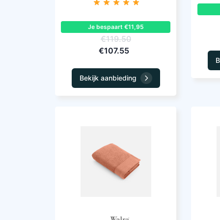
Je bespaart €11,95
€119.50
€107.55
B
Bekijk aanbieding