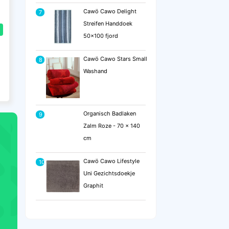
Cawö Cawo Delight
7
Streifen Handdoek
50x100 fjord
Cawö Cawo Stars Small
8
Washand
Organisch Badlaken
9
Zalm Roze - 70 x 140
cm
Cawö Cawo Lifestyle
10
Uni Gezichtsdoekje
Graphit