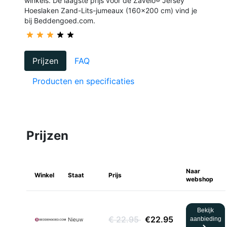
winkels. De laagste prijs voor de Zavelo® Jersey
Hoeslaken Zand-Lits-jumeaux (160x200 cm) vind je
bij Beddengoed.com.
Prijzen
FAQ
Producten en specificaties
Prijzen
Naar
Winkel
Staat
Prijs
webshop
Bekijk
€ 22.95
€22.95
aanbieding
Nieuw