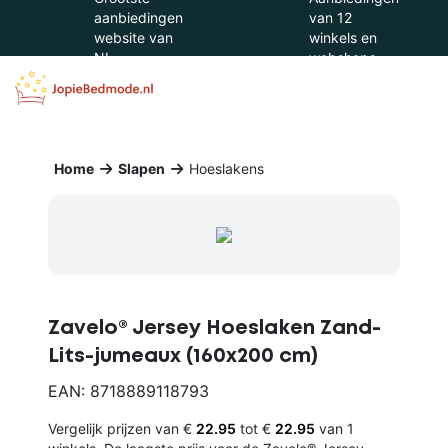
aanbiedingen
van 12
website van
winkels en
NL
webshops
Home
Slapen
Hoeslakens
Zavelo® Jersey Hoeslaken Zand-
Lits-jumeaux (160x200 cm)
EAN: 8718889118793
Vergelijk prijzen van €
22.95
tot €
22.95
van 1