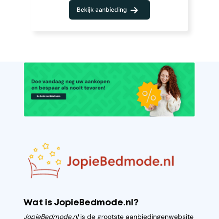
Bekijk aanbieding
Wat is JopieBedmode.nl?
JopieBedmode.nl
is de grootste aanbiedingenwebsite