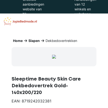
aanbiedingen
van 12
website van
winkels en
NL
webshops
Home
Slapen
Dekbedovertrekken
Sleeptime Beauty Skin Care
Dekbedovertrek Gold-
140x200/220
EAN: 8719242032381