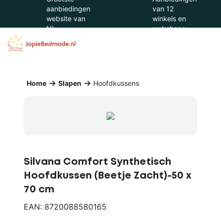
aanbiedingen
van 12
website van
winkels en
NL
webshops
Home
Slapen
Hoofdkussens
Silvana Comfort Synthetisch
Hoofdkussen (Beetje Zacht)-50 x
70 cm
EAN: 8720088580165