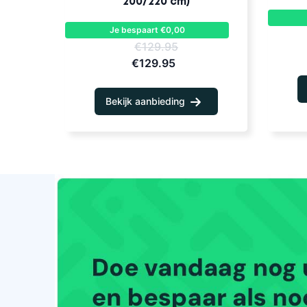
200/220 cm)
Je bespaart €0,00
€129.95
€129.95
Bekijk aanbieding