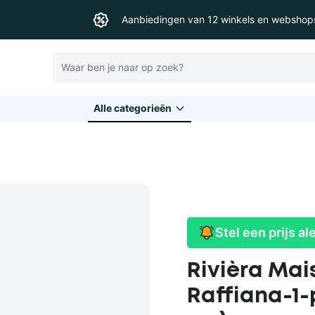
Aanbiedingen van 12 winkels en webshop
Zoeken
Alle categorieēn
Stel een prijs al
Rivièra Ma
Raffiana-1-