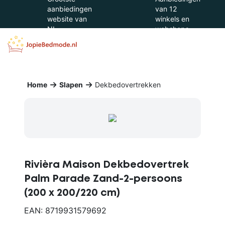
aanbiedingen
van 12
website van
winkels en
NL
webshops
Home
Slapen
Dekbedovertrekken
Rivièra Maison Dekbedovertrek
Palm Parade Zand-2-persoons
(200 x 200/220 cm)
EAN: 8719931579692