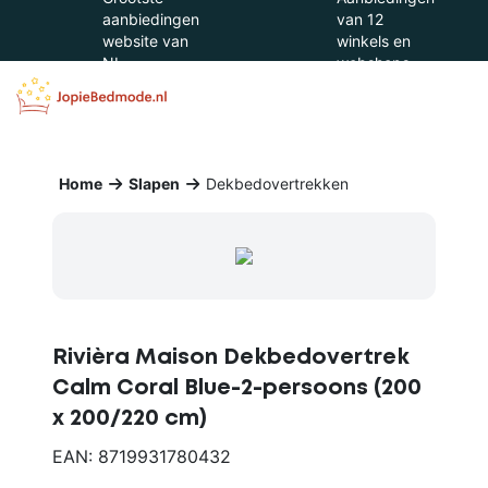
aanbiedingen
van 12
website van
winkels en
NL
webshops
Home
Slapen
Dekbedovertrekken
Rivièra Maison Dekbedovertrek
Calm Coral Blue-2-persoons (200
x 200/220 cm)
EAN: 8719931780432