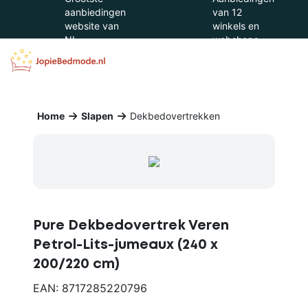
aanbiedingen
van 12
website van
winkels en
NL
webshops
Home
Slapen
Dekbedovertrekken
Pure Dekbedovertrek Veren
Petrol-Lits-jumeaux (240 x
200/220 cm)
EAN: 8717285220796