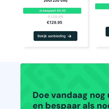
200/220 cm)
Je bespaart €0,00
€129.95
€129.95
Bekijk aanbieding