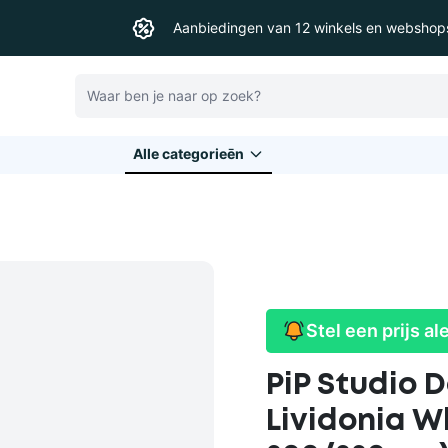
Aanbiedingen van 12 winkels en webshop
Zoeken
Alle categorieēn
Stel een prijs al
PiP Studio 
Lividonia W