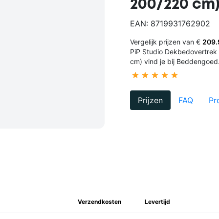
200/220 cm
EAN: 8719931762902
Vergelijk prijzen van €
209.
PiP Studio Dekbedovertrek 
cm) vind je bij Beddengoed
Prijzen
FAQ
Pr
Verzendkosten
Levertijd