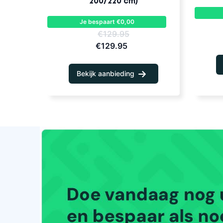
200/220 cm)
Je bespaart €0,00
€129.95
€129.95
Bekijk aanbieding