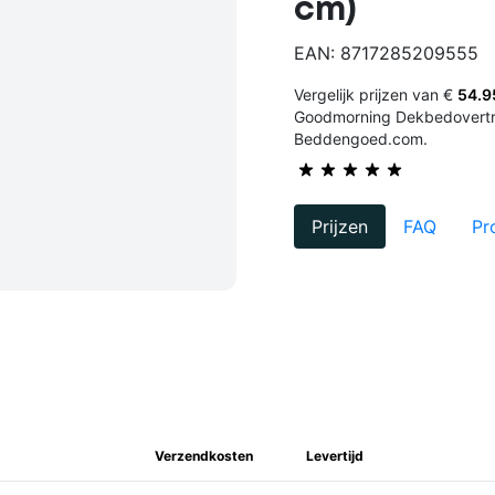
cm)
EAN: 8717285209555
Vergelijk prijzen van €
54.9
Goodmorning Dekbedovertrek
Beddengoed.com.
Prijzen
FAQ
Pr
Verzendkosten
Levertijd