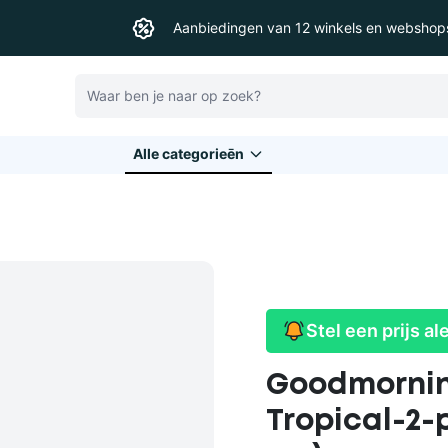
Aanbiedingen van 12 winkels en webshop
Zoeken
Alle categorieēn
Stel een prijs al
Goodmornin
Tropical-2-