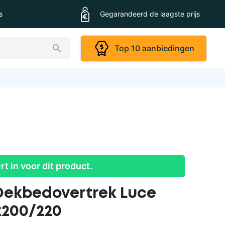
s
Gegarandeerd de laagste prijs
Top 10 aanbiedingen
ert in voor dit product.
Dekbedovertrek Luce
x200/220