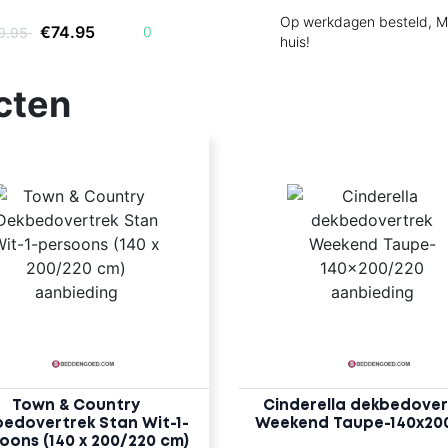
Op werkdagen besteld, M
€74.95
0
19.95
huis!
cten
Town & Country
Cinderella dekbedover
edovertrek Stan Wit-1-
Weekend Taupe-140x20
oons (140 x 200/220 cm)