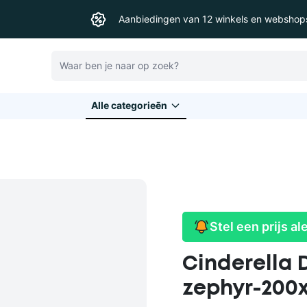
Aanbiedingen van 12 winkels en webshop
Zoeken
Alle categorieēn
Stel een prijs al
Cinderella 
zephyr-200