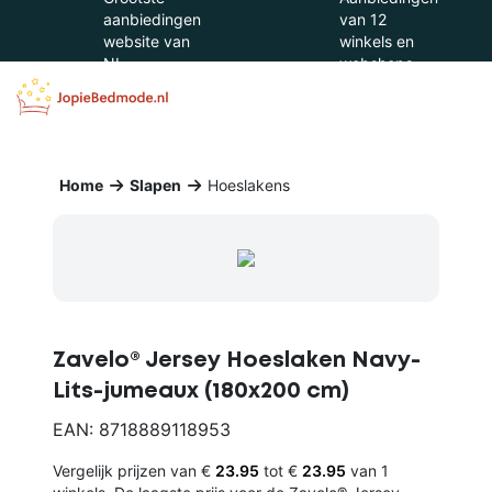
aanbiedingen
van 12
website van
winkels en
NL
webshops
Home
Slapen
Hoeslakens
Zavelo® Jersey Hoeslaken Navy-
Lits-jumeaux (180x200 cm)
EAN: 8718889118953
Vergelijk prijzen van €
23.95
tot €
23.95
van 1