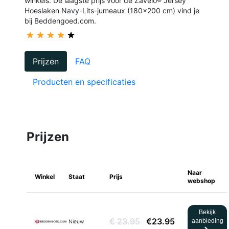
winkels. De laagste prijs voor de Zavelo® Jersey
Hoeslaken Navy-Lits-jumeaux (180x200 cm) vind je
bij Beddengoed.com.
Prijzen
FAQ
Producten en specificaties
Prijzen
Naar
Winkel
Staat
Prijs
webshop
Bekijk
€ 23.95
€23.95
aanbieding
Nieuw