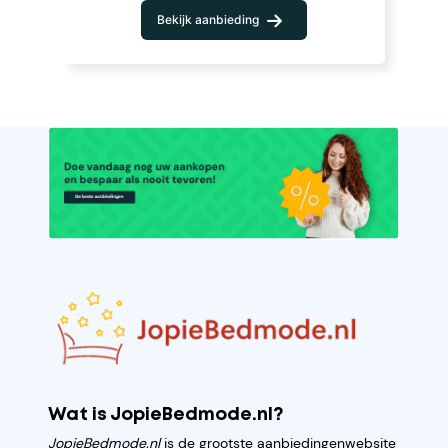
Bekijk aanbieding
Wat is JopieBedmode.nl?
JopieBedmode.nl
is de grootste aanbiedingenwebsite