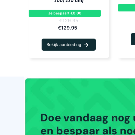
200/220 cm)
Je bespaart €0,00
€129.95
€129.95
Bekijk aanbieding