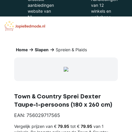
aanbiedingen
van 12
website van
winkels en
NL
webshops
Home
Slapen
Spreien & Plaids
Town & Country Sprei Dexter
Taupe-1-persoons (180 x 260 cm)
EAN: 756029717565
Vergelijk prijzen van €
79.95
tot €
79.95
van 1