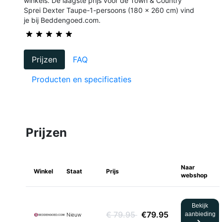
winkels. De laagste prijs voor de Town & Country
Sprei Dexter Taupe-1-persoons (180 x 260 cm) vind
je bij Beddengoed.com.
Prijzen
FAQ
Producten en specificaties
Prijzen
Naar
Winkel
Staat
Prijs
webshop
Bekijk
€ 79.95
€79.95
aanbieding
Nieuw