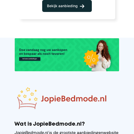
Bekijk aanbieding
Wat is JopieBedmode.nl?
JopieBedmode.nl
is de grootste aanbiedingenwebsite