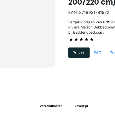
200/220 cm
EAN: 8719931781972
Vergelijk prijzen van €
199.
Rivièra Maison Dekbedovert
bij Beddengoed.com.
Prijzen
FAQ
Pr
Verzendkosten
Levertijd