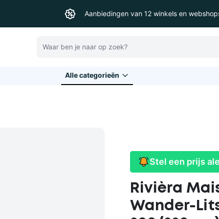
Aanbiedingen van 12 winkels en webshop
Zoeken
Alle categorieēn
Stel een prijs al
Rivièra Ma
Wander-Lits