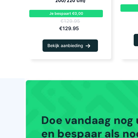
200/220 cm)
Je bespaart €0,00
€129.95
€129.95
Bekijk aanbieding