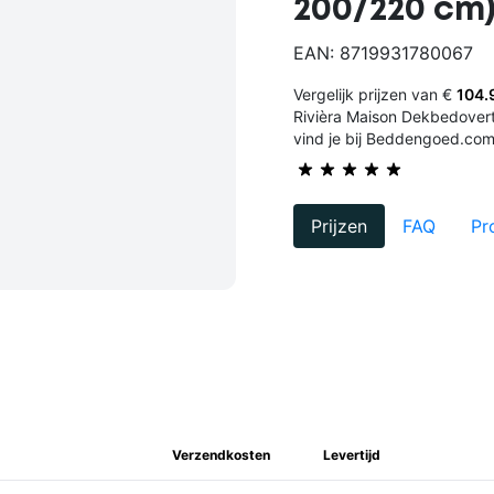
200/220 cm
EAN: 8719931780067
Vergelijk prijzen van €
104.
Rivièra Maison Dekbedover
vind je bij Beddengoed.com
Prijzen
FAQ
Pr
Verzendkosten
Levertijd