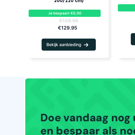
200/220 cm)
Je bespaart €0,00
€129.95
€129.95
Bekijk aanbieding