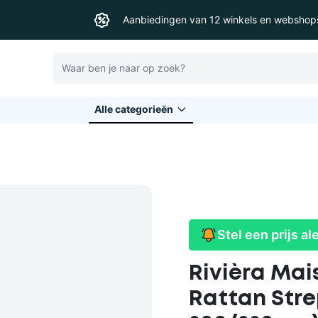
Aanbiedingen van 12 winkels en webshop
Zoeken
Alle categorieēn
Stel een prijs al
Rivièra Ma
Rattan Stre