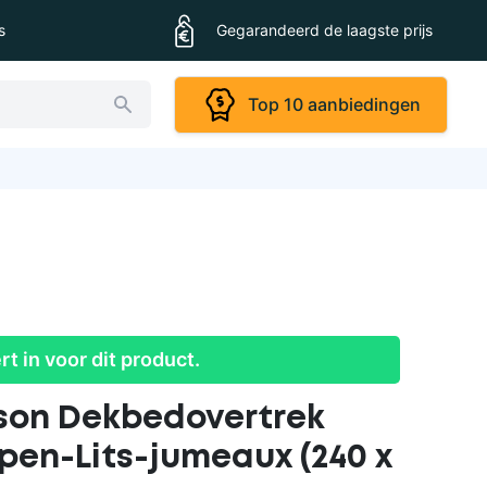
s
Gegarandeerd de laagste prijs
Top 10 aanbiedingen
ert in voor dit product.
ison Dekbedovertrek
pen-Lits-jumeaux (240 x