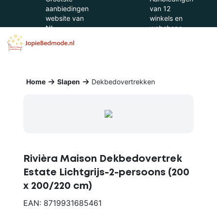
aanbiedingen
van 12
website van
winkels en
NL
webshops
Home
Slapen
Dekbedovertrekken
Rivièra Maison Dekbedovertrek
Estate Lichtgrijs-2-persoons (200
x 200/220 cm)
EAN: 8719931685461