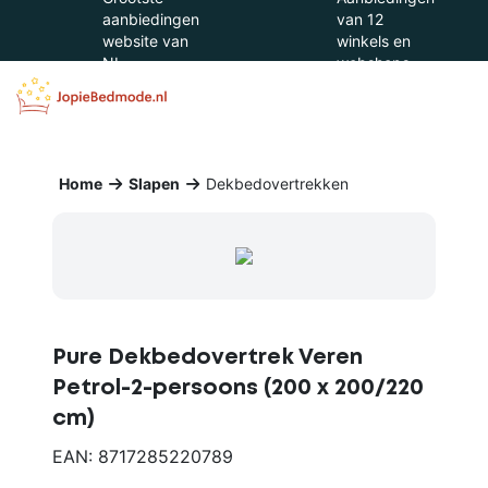
aanbiedingen
van 12
website van
winkels en
NL
webshops
Home
Slapen
Dekbedovertrekken
Pure Dekbedovertrek Veren
Petrol-2-persoons (200 x 200/220
cm)
EAN: 8717285220789