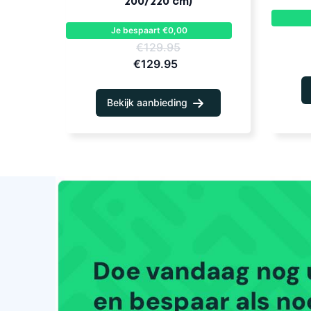
200/220 cm)
Je bespaart €0,00
€129.95
€129.95
Bekijk aanbieding