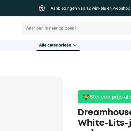
Aanbiedingen van 12 winkels en webshop
Zoeken
Alle categorieēn
Stel een prijs al
Dreamhouse
White-Lits-