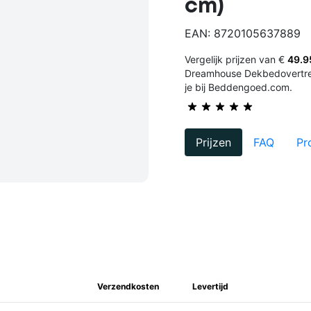
cm)
EAN: 8720105637889
Vergelijk prijzen van €
49.9
Dreamhouse Dekbedovertrek
je bij Beddengoed.com.
Prijzen
FAQ
Pr
Verzendkosten
Levertijd